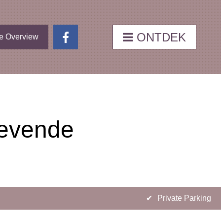
ONTDEK
e Overview
gevende
✔
Private Parking