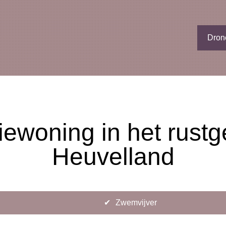
Dron
iewoning in het rust
Heuvelland
✔
Zwemvijver