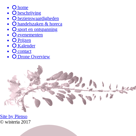
home
beschrijving
bezienswaardigheden
handelszaken & horeca
sport en ontspanning
evenementen
Prijzen
Kalender
contact
Drone Overview
Site by Plenso
© wisteria 2017